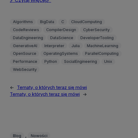
Algorithms
BigData
C
CloudComputing
CodeReviews
CompilerDesign
CyberSecurity
DataEngineering
DataScience
DeveloperTooling
GenerativeAI
Interpreter
Julia
MachineLearning
OpenSource
OperatingSystems
ParallelComputing
Performance
Python
SocialEngineering
Unix
WebSecurity
←
Tematy, o których teraz się mówi
Tematy, o których teraz się mówi
→
, 
Blog
Nowości