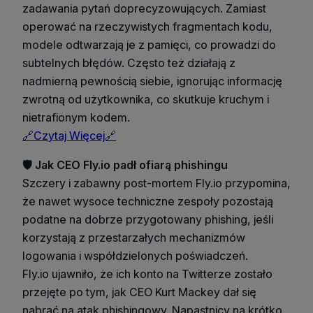
zadawania pytań doprecyzowujących. Zamiast
operować na rzeczywistych fragmentach kodu,
modele odtwarzają je z pamięci, co prowadzi do
subtelnych błędów. Często też działają z
nadmierną pewnością siebie, ignorując informację
zwrotną od użytkownika, co skutkuje kruchym i
nietrafionym kodem.
🔗Czytaj Więcej🔗
🛡️ Jak CEO Fly.io padł ofiarą phishingu
Szczery i zabawny post-mortem Fly.io przypomina,
że nawet wysoce techniczne zespoły pozostają
podatne na dobrze przygotowany phishing, jeśli
korzystają z przestarzałych mechanizmów
logowania i współdzielonych poświadczeń.
Fly.io ujawniło, że ich konto na Twitterze zostało
przejęte po tym, jak CEO Kurt Mackey dał się
nabrać na atak phishingowy. Napastnicy na krótko