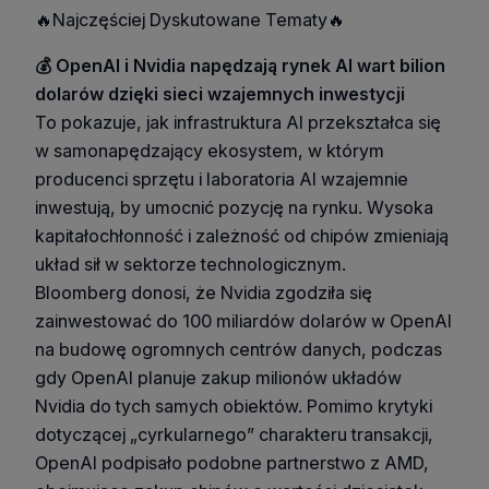
🔥Najczęściej Dyskutowane Tematy🔥
💰 OpenAI i Nvidia napędzają rynek AI wart bilion
dolarów dzięki sieci wzajemnych inwestycji
To pokazuje, jak infrastruktura AI przekształca się
w samonapędzający ekosystem, w którym
producenci sprzętu i laboratoria AI wzajemnie
inwestują, by umocnić pozycję na rynku. Wysoka
kapitałochłonność i zależność od chipów zmieniają
układ sił w sektorze technologicznym.
Bloomberg donosi, że Nvidia zgodziła się
zainwestować do 100 miliardów dolarów w OpenAI
na budowę ogromnych centrów danych, podczas
gdy OpenAI planuje zakup milionów układów
Nvidia do tych samych obiektów. Pomimo krytyki
dotyczącej „cyrkularnego” charakteru transakcji,
OpenAI podpisało podobne partnerstwo z AMD,