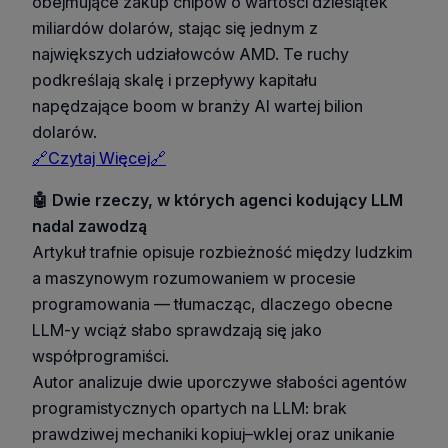
obejmujące zakup chipów o wartości dziesiątek
miliardów dolarów, stając się jednym z
największych udziałowców AMD. Te ruchy
podkreślają skalę i przepływy kapitału
napędzające boom w branży AI wartej bilion
dolarów.
🔗Czytaj Więcej🔗
🤖 Dwie rzeczy, w których agenci kodujący LLM
nadal zawodzą
Artykuł trafnie opisuje rozbieżność między ludzkim
a maszynowym rozumowaniem w procesie
programowania — tłumacząc, dlaczego obecne
LLM-y wciąż słabo sprawdzają się jako
współprogramiści.
Autor analizuje dwie uporczywe słabości agentów
programistycznych opartych na LLM: brak
prawdziwej mechaniki kopiuj–wklej oraz unikanie