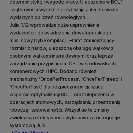
deterministykę i wygodę pracy. Ulepszenia w BOLT
i wątkowości wyraźnie przybliżają Julię do świata
wydajnych obliczeń równoległych.
Julia 1.12 wprowadza duże usprawnienia
wydajności i doświadczenia deweloperskiego,
m.in. nowy tryb kompilacji „–trim” zmniejszający
rozmiar binariów, ulepszoną obsługę wątków z
osobnymi wątkami interaktywnymi oraz lepsze
zarządzanie przypisaniem CPU w środowiskach
kontenerowych i HPC. Dodano również
mechanizmy 'OncePerProcess’, 'OncePerThread’ i
'OncePerTask’ dla bezpiecznej inicjalizacji,
wsparcie optymalizacji BOLT oraz ulepszenia w
operacjach atomowych, zarządzaniu przestrzenią
roboczą i testowalności. Wszystkie te zmiany
zwiększają efektywność wykonawczą i integrację
systemową Julii.
🔗Czytaj Więcej🔗