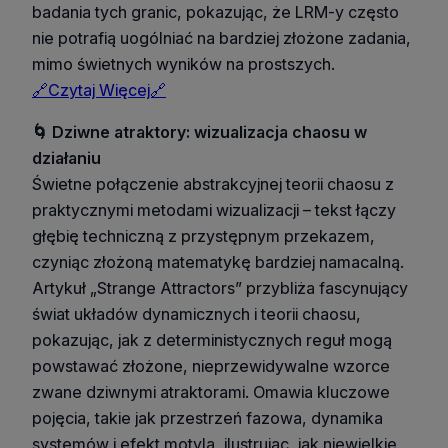
badania tych granic, pokazując, że LRM-y często
nie potrafią uogólniać na bardziej złożone zadania,
mimo świetnych wyników na prostszych.
🔗Czytaj Więcej🔗
🌀 Dziwne atraktory: wizualizacja chaosu w
działaniu
Świetne połączenie abstrakcyjnej teorii chaosu z
praktycznymi metodami wizualizacji – tekst łączy
głębię techniczną z przystępnym przekazem,
czyniąc złożoną matematykę bardziej namacalną.
Artykuł „Strange Attractors” przybliża fascynujący
świat układów dynamicznych i teorii chaosu,
pokazując, jak z deterministycznych reguł mogą
powstawać złożone, nieprzewidywalne wzorce
zwane dziwnymi atraktorami. Omawia kluczowe
pojęcia, takie jak przestrzeń fazowa, dynamika
systemów i efekt motyla, ilustrując, jak niewielkie