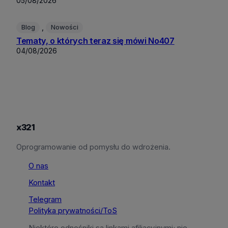
05/08/2026
, 
Blog
Nowości
Tematy, o których teraz się mówi No407
04/08/2026
x321
Oprogramowanie od pomysłu do wdrożenia.
O nas
Kontakt
Telegram
Polityka prywatności/ToS
Niektóre odnośniki są linkami afiliacyjnymi; nie