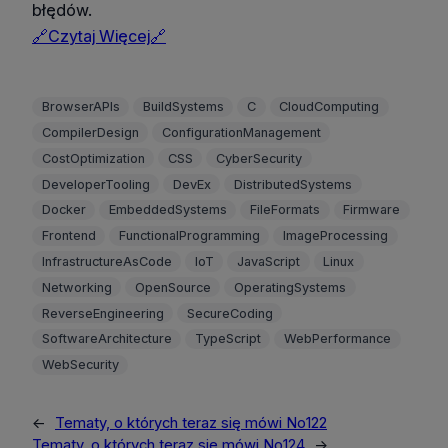
błędów.
🔗Czytaj Więcej🔗
BrowserAPIs
BuildSystems
C
CloudComputing
CompilerDesign
ConfigurationManagement
CostOptimization
CSS
CyberSecurity
DeveloperTooling
DevEx
DistributedSystems
Docker
EmbeddedSystems
FileFormats
Firmware
Frontend
FunctionalProgramming
ImageProcessing
InfrastructureAsCode
IoT
JavaScript
Linux
Networking
OpenSource
OperatingSystems
ReverseEngineering
SecureCoding
SoftwareArchitecture
TypeScript
WebPerformance
WebSecurity
←
Tematy, o których teraz się mówi No122
Tematy, o których teraz się mówi No124
→