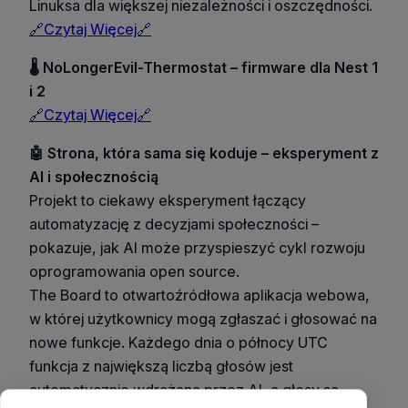
Linuksa dla większej niezależności i oszczędności.
🔗Czytaj Więcej🔗
🌡️ NoLongerEvil-Thermostat – firmware dla Nest 1
i 2
🔗Czytaj Więcej🔗
🤖 Strona, która sama się koduje – eksperyment z
AI i społecznością
Projekt to ciekawy eksperyment łączący
automatyzację z decyzjami społeczności –
pokazuje, jak AI może przyspieszyć cykl rozwoju
oprogramowania open source.
The Board to otwartoźródłowa aplikacja webowa,
w której użytkownicy mogą zgłaszać i głosować na
nowe funkcje. Każdego dnia o północy UTC
funkcja z największą liczbą głosów jest
automatycznie wdrażana przez AI, a głosy są