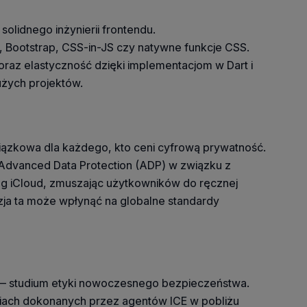
solidnego inżynierii frontendu.
S, Bootstrap, CSS-in-JS czy natywne funkcje CSS.
raz elastyczność dzięki implementacjom w Dart i
użych projektów.
wiązkowa dla każdego, kto ceni cyfrową prywatność.
i Advanced Data Protection (ADP) w związku z
ug iCloud, zmuszając użytkowników do ręcznej
zja ta może wpłynąć na globalne standardy
ci — studium etyki nowoczesnego bezpieczeństwa.
niach dokonanych przez agentów ICE w pobliżu