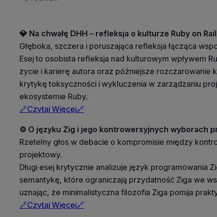
💎 Na chwałę DHH – refleksja o kulturze Ruby on Rai
Głęboka, szczera i poruszająca refleksja łącząca wsp
Esej to osobista refleksja nad kulturowym wpływem Ru
życie i karierę autora oraz późniejsze rozczarowanie
krytykę toksyczności i wykluczenia w zarządzaniu pro
ekosystemie Ruby.
🔗Czytaj Więcej🔗
⚙️ O języku Zig i jego kontrowersyjnych wyborach 
Rzetelny głos w debacie o kompromisie między kontr
projektowy.
Długi esej krytycznie analizuje język programowania Z
semantykę, które ograniczają przydatność Ziga we w
uznając, że minimalistyczna filozofia Ziga pomija pra
🔗Czytaj Więcej🔗