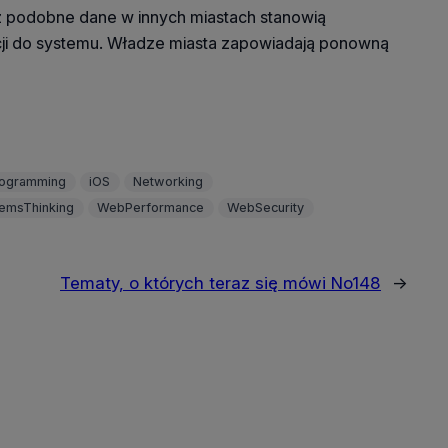
iż podobne dane w innych miastach stanowią
cji do systemu. Władze miasta zapowiadają ponowną
rogramming
iOS
Networking
emsThinking
WebPerformance
WebSecurity
Tematy, o których teraz się mówi No148
→