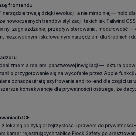
ipsę frontendu
arzędzia trwają dzięki ewolucji, a nie mimo niej — hołd dla 
ze nowoczesnych trendów stylizacji, takich jak Tailwind CS
ixiny, zagnieżdżanie, przepływ sterowania, modułowość — o
ym, niezawodnym i skalowalnym narzędziem dla średnich i d
nadzoru
idealizmem a realiami państwowej inwigilacji — lektura obo
tanii o przygotowanie się na wycofanie przez Apple funkcj
iana oznacza utratę szyfrowania end-to-end dla części usł
 szersze konsekwencje dla prywatności i ostrzega, że decy
owaniach ICE
ię z lokalną polityką przejrzystości i prawem do prywatnoś
m kamer rejestrujących tablice Flock Safety po aresztowa