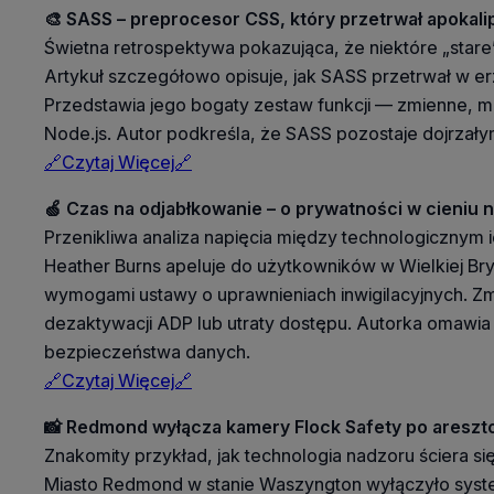
🎨 SASS – preprocesor CSS, który przetrwał apokal
Świetna retrospektywa pokazująca, że niektóre „stare” n
Artykuł szczegółowo opisuje, jak SASS przetrwał w er
Przedstawia jego bogaty zestaw funkcji — zmienne, m
Node.js. Autor podkreśla, że SASS pozostaje dojrzał
🔗Czytaj Więcej🔗
🍏 Czas na odjabłkowanie – o prywatności w cieniu 
Przenikliwa analiza napięcia między technologicznym 
Heather Burns apeluje do użytkowników w Wielkiej Bry
wymogami ustawy o uprawnieniach inwigilacyjnych. Zm
dezaktywacji ADP lub utraty dostępu. Autorka omawia
bezpieczeństwa danych.
🔗Czytaj Więcej🔗
📸 Redmond wyłącza kamery Flock Safety po areszt
Znakomity przykład, jak technologia nadzoru ściera s
Miasto Redmond w stanie Waszyngton wyłączyło syste