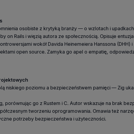
ls
omnienia osobiste z krytyką branży — o wzlotach i upadkach
by on Rails i więzią autora ze społecznością. Opisuje ent
 kontrowersjami wokół Davida Heinemeiera Hanssona (DHH) i 
jektami open source. Zamyka go apel o empatię, odpowiedzi
projektowych
olą niskiego poziomu a bezpieczeństwem pamięci — Zig uka
ig, porównując go z Rustem i C. Autor wskazuje na brak bez
spółczesnym tworzeniu oprogramowania. Omawia też narzędz
ktyczne potrzeby bezpieczeństwa i użyteczności.