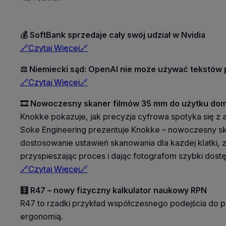
💰 SoftBank sprzedaje cały swój udział w Nvidia
🔗Czytaj Więcej🔗
⚖️ Niemiecki sąd: OpenAI nie może używać tekstów p
🔗Czytaj Więcej🔗
🎞️ Nowoczesny skaner filmów 35 mm do użytku d
Knokke pokazuje, jak precyzja cyfrowa spotyka się z 
Soke Engineering prezentuje Knokke – nowoczesny sk
dostosowanie ustawień skanowania dla każdej klatki, 
przyspieszając proces i dając fotografom szybki dost
🔗Czytaj Więcej🔗
🧮 R47 – nowy fizyczny kalkulator naukowy RPN
R47 to rzadki przykład współczesnego podejścia do 
ergonomią.