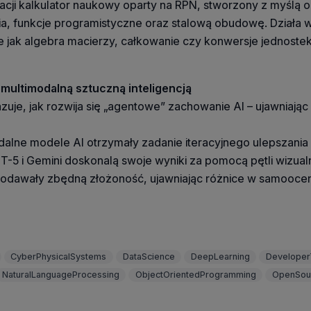
cji kalkulator naukowy oparty na RPN, stworzony z myślą o 
ia, funkcje programistyczne oraz stalową obudowę. Działa
 jak algebra macierzy, całkowanie czy konwersje jednostek
multimodalną sztuczną inteligencją
uje, jak rozwija się „agentowe” zachowanie AI – ujawniając
alne modele AI otrzymały zadanie iteracyjnego ulepszania 
T-5 i Gemini doskonalą swoje wyniki za pomocą pętli wizual
 dodawały zbędną złożoność, ujawniając różnice w samooce
CyberPhysicalSystems
DataScience
DeepLearning
Developer
NaturalLanguageProcessing
ObjectOrientedProgramming
OpenSou