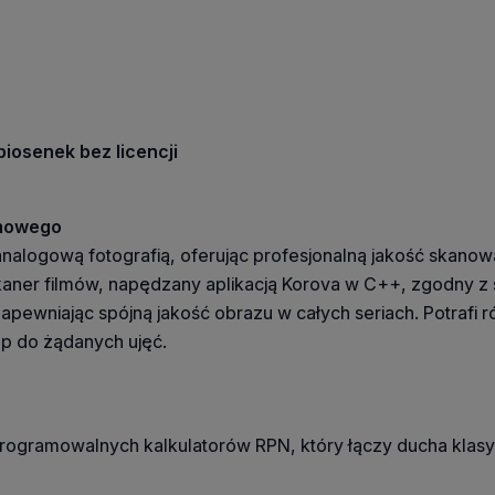
iosenek bez licencji
omowego
analogową fotografią, oferując profesjonalną jakość skanow
aner filmów, napędzany aplikacją Korova w C++, zgodny z
zapewniając spójną jakość obrazu w całych seriach. Potraf
ęp do żądanych ujęć.
programowalnych kalkulatorów RPN, który łączy ducha klas