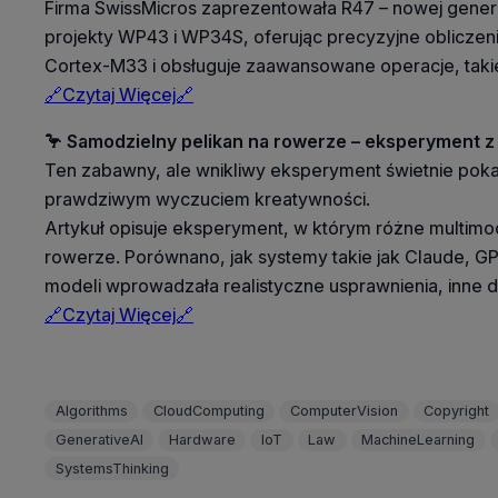
Firma SwissMicros zaprezentowała R47 – nowej genera
projekty WP43 i WP34S, oferując precyzyjne obliczen
Cortex-M33 i obsługuje zaawansowane operacje, takie
🔗Czytaj Więcej🔗
🦩 Samodzielny pelikan na rowerze – eksperyment z 
Ten zabawny, ale wnikliwy eksperyment świetnie pokaz
prawdziwym wyczuciem kreatywności.
Artykuł opisuje eksperyment, w którym różne multimod
rowerze. Porównano, jak systemy takie jak Claude, GP
modeli wprowadzała realistyczne usprawnienia, inne
🔗Czytaj Więcej🔗
Algorithms
CloudComputing
ComputerVision
Copyright
GenerativeAI
Hardware
IoT
Law
MachineLearning
SystemsThinking