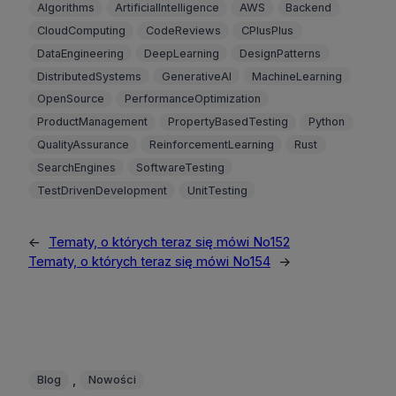
Algorithms
ArtificialIntelligence
AWS
Backend
CloudComputing
CodeReviews
CPlusPlus
DataEngineering
DeepLearning
DesignPatterns
DistributedSystems
GenerativeAI
MachineLearning
OpenSource
PerformanceOptimization
ProductManagement
PropertyBasedTesting
Python
QualityAssurance
ReinforcementLearning
Rust
SearchEngines
SoftwareTesting
TestDrivenDevelopment
UnitTesting
←
Tematy, o których teraz się mówi No152
Tematy, o których teraz się mówi No154
→
, 
Blog
Nowości