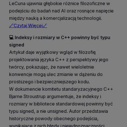
LeCuna ujawnia głębokie różnice filozoficzne w
podejściu do badań nad AI oraz rosnące napięcie
między nauką a komercjalizacją technologii.
🔗Czytaj Więcej🔗
💻 Indeksy i rozmiary w C++ powinny być typu
signed
Artykuł daje wyjątkowy wgląd w filozofię
projektowania języka C++ z perspektywy jego
twórcy, pokazując, że nawet wieloletnie
konwencje mogą ulec zmianie w dążeniu do
prostszego i bezpieczniejszego kodu.
W dokumencie komitetu standaryzacyjnego C++
Bjarne Stroustrup argumentuje, że indeksy i
rozmiary w bibliotece standardowej powinny być
typu signed, a nie unsigned. Autor przedstawia
historyczne powody obecnego podejścia,
wynikające z nich błędy i niejednoznaczności