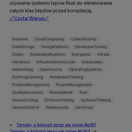
używania systemu typów Rust do eliminowania
całych klas błędów przed kompilacją.
🔗Czytaj Więcej🔗
Backend
CloudComputing
CyberSecurity
DataStorage
DesignPatterns
DeveloperTooling
DevEx
EmbeddedSystems
Encryption
GitHub
Hardware
InfrastructureAsCode
Kubernetes
Networking
OpenSource
OperatingSystems
PairProgramming
PenetrationTesting
ProductManagement
ProjectManagement
QualityAssurance
RemoteWork
Rust
SecureCoding
SoftwareTesting
SystemsThinking
VersionControl
WebSecurity
ZeroTrust
←
Tematy, o których teraz się mówi No161
Tematy, o których teraz się mówi No163
→