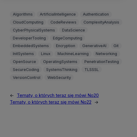
Algorithms
ArtificialIntelligence
Authentication
CloudComputing
CodeReviews
ComplexityAnalysis
CyberPhysicalSystems
DataScience
DeveloperTooling
EdgeComputing
EmbeddedSystems
Encryption
GenerativeAI
Git
InitSystems
Linux
MachineLearning
Networking
OpenSource
OperatingSystems
PenetrationTesting
SecureCoding
SystemsThinking
TLSSSL
VersionControl
WebSecurity
←
Tematy, o których teraz się mówi No20
Tematy, o których teraz się mówi No22
→