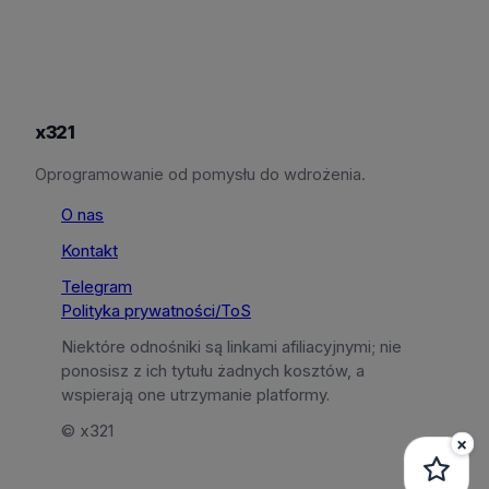
x321
Oprogramowanie od pomysłu do wdrożenia.
O nas
Kontakt
Telegram
Polityka prywatności/ToS
Niektóre odnośniki są linkami afiliacyjnymi; nie
ponosisz z ich tytułu żadnych kosztów, a
wspierają one utrzymanie platformy.
© x321
×