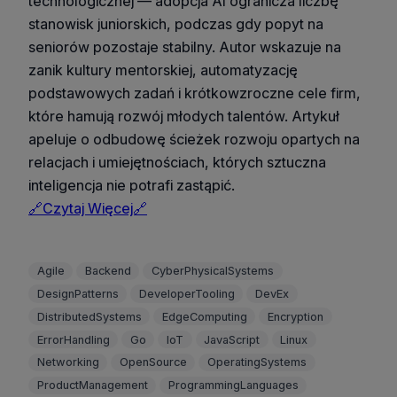
technologicznej — adopcja AI ogranicza liczbę
stanowisk juniorskich, podczas gdy popyt na
seniorów pozostaje stabilny. Autor wskazuje na
zanik kultury mentorskiej, automatyzację
podstawowych zadań i krótkowzroczne cele firm,
które hamują rozwój młodych talentów. Artykuł
apeluje o odbudowę ścieżek rozwoju opartych na
relacjach i umiejętnościach, których sztuczna
inteligencja nie potrafi zastąpić.
🔗Czytaj Więcej🔗
Agile
Backend
CyberPhysicalSystems
DesignPatterns
DeveloperTooling
DevEx
DistributedSystems
EdgeComputing
Encryption
ErrorHandling
Go
IoT
JavaScript
Linux
Networking
OpenSource
OperatingSystems
ProductManagement
ProgrammingLanguages