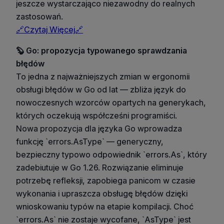
jeszcze wystarczająco niezawodny do realnych
zastosowań.
🔗Czytaj Więcej🔗
🦫 Go: propozycja typowanego sprawdzania
błędów
To jedna z najważniejszych zmian w ergonomii
obsługi błędów w Go od lat — zbliża język do
nowoczesnych wzorców opartych na generykach,
których oczekują współcześni programiści.
Nowa propozycja dla języka Go wprowadza
funkcję `errors.AsType` — generyczny,
bezpieczny typowo odpowiednik `errors.As`, który
zadebiutuje w Go 1.26. Rozwiązanie eliminuje
potrzebę refleksji, zapobiega panicom w czasie
wykonania i upraszcza obsługę błędów dzięki
wnioskowaniu typów na etapie kompilacji. Choć
`errors.As` nie zostaje wycofane, `AsType` jest