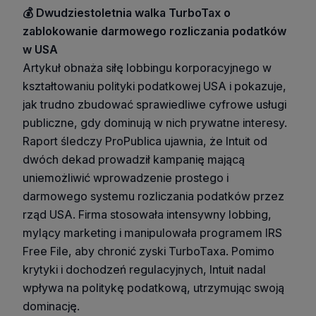
💰 Dwudziestoletnia walka TurboTax o
zablokowanie darmowego rozliczania podatków
w USA
Artykuł obnaża siłę lobbingu korporacyjnego w
kształtowaniu polityki podatkowej USA i pokazuje,
jak trudno zbudować sprawiedliwe cyfrowe usługi
publiczne, gdy dominują w nich prywatne interesy.
Raport śledczy ProPublica ujawnia, że Intuit od
dwóch dekad prowadził kampanię mającą
uniemożliwić wprowadzenie prostego i
darmowego systemu rozliczania podatków przez
rząd USA. Firma stosowała intensywny lobbing,
mylący marketing i manipulowała programem IRS
Free File, aby chronić zyski TurboTaxa. Pomimo
krytyki i dochodzeń regulacyjnych, Intuit nadal
wpływa na politykę podatkową, utrzymując swoją
dominację.