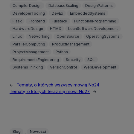
CompilerDesign
DatabaseScaling
DesignPatterns
DeveloperTooling
DevEx
EmbeddedSystems
Flask
Frontend
Fullstack
FunctionalProgramming
HardwareDesign
HTMX
LeanSoftwareDevelopment
Linux
Networking
OpenSource
OperatingSystems
ParallelComputing
ProductManagement
ProjectManagement
Python
RequirementsEngineering
Security
SQL
SystemsThinking
VersionControl
WebDevelopment
←
Tematy, o których wszyscy mówią No24
Tematy, o których teraz się mówi No27
→
, 
Blog
Nowości