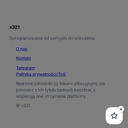
x321
Oprogramowanie od pomysłu do wdrożenia.
O nas
Kontakt
Telegram
Polityka prywatności/ToS
Niektóre odnośniki są linkami afiliacyjnymi; nie
ponosisz z ich tytułu żadnych kosztów, a
wspierają one utrzymanie platformy.
© x321
×