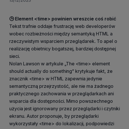
15/12/2025
🕒 Element <time> powinien wreszcie coś robić
Tekst trafnie oddaje frustrację web developerów
wobec rozbieżności między semantyką HTML a
rzeczywistym wsparciem przeglądarek. To apel o
realizację obietnicy bogatszej, bardziej dostępnej
sieci.
Nolan Lawson w artykule „The <time> element
should actually do something” krytykuje fakt, że
znacznik <time> w HTML zapewnia jedynie
semantyczną przejrzystość, ale nie ma żadnego
praktycznego zachowania w przeglądarkach ani
wsparcia dla dostępności. Mimo powszechnego
użycia jest ignorowany przez przeglądarki i czytniki
ekranu. Autor proponuje, by przeglądarki
wykorzystały <time> do lokalizacji, podpowiedzi