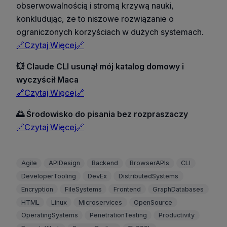
obserwowalnością i stromą krzywą nauki,
konkludując, że to niszowe rozwiązanie o
ograniczonych korzyściach w dużych systemach.
🔗Czytaj Więcej🔗
💥 Claude CLI usunął mój katalog domowy i
wyczyścił Maca
🔗Czytaj Więcej🔗
🌅 Środowisko do pisania bez rozpraszaczy
🔗Czytaj Więcej🔗
Agile
APIDesign
Backend
BrowserAPIs
CLI
DeveloperTooling
DevEx
DistributedSystems
Encryption
FileSystems
Frontend
GraphDatabases
HTML
Linux
Microservices
OpenSource
OperatingSystems
PenetrationTesting
Productivity