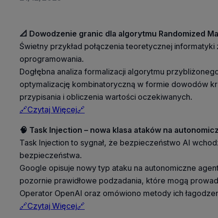
📐 Dowodzenie granic dla algorytmu Randomized M
Świetny przykład połączenia teoretycznej informatyki z
oprogramowania.
Dogłębna analiza formalizacji algorytmu przybliżone
optymalizację kombinatoryczną w formie dowodów krok
przypisania i obliczenia wartości oczekiwanych.
🔗Czytaj Więcej🔗
🧠 Task Injection – nowa klasa ataków na autonomi
Task Injection to sygnał, że bezpieczeństwo AI wchod
bezpieczeństwa.
Google opisuje nowy typ ataku na autonomiczne agento
pozornie prawidłowe podzadania, które mogą prowadzi
Operator OpenAI oraz omówiono metody ich łagodzeni
🔗Czytaj Więcej🔗