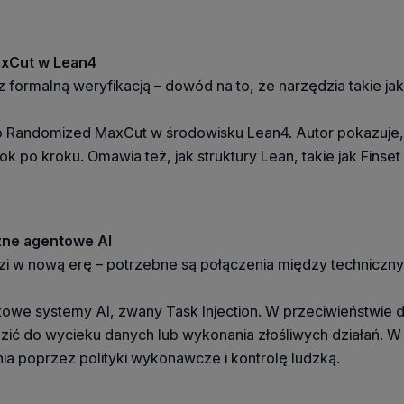
axCut w Lean4
 formalną weryfikacją – dowód na to, że narzędzia takie jak
go Randomized MaxCut w środowisku Lean4. Autor pokazuje,
 po kroku. Omawia też, jak struktury Lean, takie jak Fins
czne agentowe AI
zi w nową erę – potrzebne są połączenia między techniczny
we systemy AI, zwany Task Injection. W przeciwieństwie do
ć do wycieku danych lub wykonania złośliwych działań. W 
a poprzez polityki wykonawcze i kontrolę ludzką.