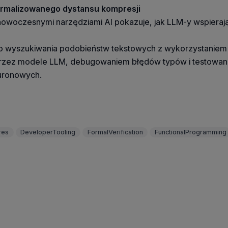
rmalizowanego dystansu kompresji
nowoczesnymi narzędziami AI pokazuje, jak LLM-y wspieraj
 do wyszukiwania podobieństw tekstowych z wykorzystaniem 
zez modele LLM, debugowaniem błędów typów i testowan
euronowych.
res
DeveloperTooling
FormalVerification
FunctionalProgramming