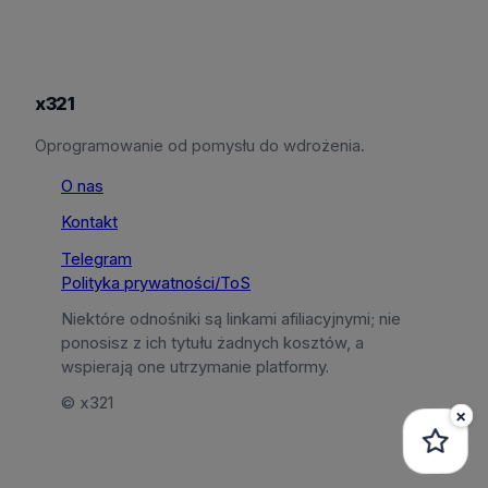
x321
Oprogramowanie od pomysłu do wdrożenia.
O nas
Kontakt
Telegram
Polityka prywatności/ToS
Niektóre odnośniki są linkami afiliacyjnymi; nie
ponosisz z ich tytułu żadnych kosztów, a
wspierają one utrzymanie platformy.
© x321
×