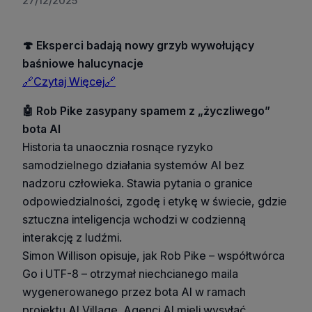
27/12/2025
🍄 Eksperci badają nowy grzyb wywołujący
baśniowe halucynacje
🔗Czytaj Więcej🔗
🤖 Rob Pike zasypany spamem z „życzliwego”
bota AI
Historia ta unaocznia rosnące ryzyko
samodzielnego działania systemów AI bez
nadzoru człowieka. Stawia pytania o granice
odpowiedzialności, zgodę i etykę w świecie, gdzie
sztuczna inteligencja wchodzi w codzienną
interakcję z ludźmi.
Simon Willison opisuje, jak Rob Pike – współtwórca
Go i UTF-8 – otrzymał niechcianego maila
wygenerowanego przez bota AI w ramach
projektu AI Village. Agenci AI mieli wysyłać