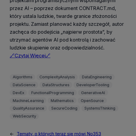
projektami programistycznymi wspomaganymi
przez AI – poprzez dokument CONTRACT.md,
który ustala ludzkie, twarde granice złożoności
projektu. Zamiast planować każdy szczegół, autor
zachęca do podejścia „najpierw prostota”, by
utrzymać agentów AI pod kontrolą i zachować
ludzkie skupienie oraz odpowiedzialność.
🔗Czytaj Więcej🔗
Algorithms
ComplexityAnalysis
DataEngineering
DataScience
DataStructures
DeveloperTooling
DevEx
FunctionalProgramming
GenerativeAI
MachineLearning
Mathematics
OpenSource
QualityAssurance
SecureCoding
SystemsThinking
WebSecurity
←
Tematy, o których teraz się mówi No353