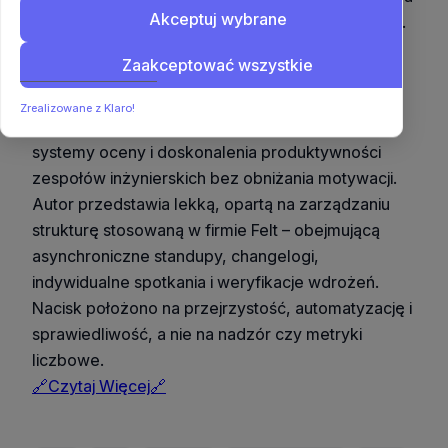
Akceptuj wybrane
zaufaniem w zarządzaniu zespołami inżynierskimi.
Cenne źródło inspiracji dla liderów chcących
Zaakceptować wszystkie
budować odpowiedzialność bez toksycznych
wskaźników efektywności.
Zrealizowane z Klaro!
Artykuł analizuje, jak projektować skuteczne
systemy oceny i doskonalenia produktywności
zespołów inżynierskich bez obniżania motywacji.
Autor przedstawia lekką, opartą na zarządzaniu
strukturę stosowaną w firmie Felt – obejmującą
asynchroniczne standupy, changelogi,
indywidualne spotkania i weryfikacje wdrożeń.
Nacisk położono na przejrzystość, automatyzację i
sprawiedliwość, a nie na nadzór czy metryki
liczbowe.
🔗Czytaj Więcej🔗