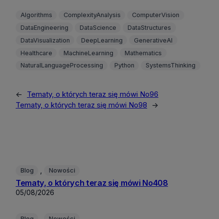
Algorithms
ComplexityAnalysis
ComputerVision
DataEngineering
DataScience
DataStructures
DataVisualization
DeepLearning
GenerativeAI
Healthcare
MachineLearning
Mathematics
NaturalLanguageProcessing
Python
SystemsThinking
←
Tematy, o których teraz się mówi No96
Tematy, o których teraz się mówi No98
→
, 
Blog
Nowości
Tematy, o których teraz się mówi No408
05/08/2026
, 
Blog
Nowości