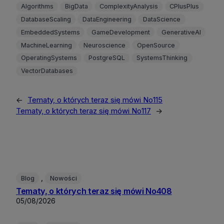
Algorithms
BigData
ComplexityAnalysis
CPlusPlus
DatabaseScaling
DataEngineering
DataScience
EmbeddedSystems
GameDevelopment
GenerativeAI
MachineLearning
Neuroscience
OpenSource
OperatingSystems
PostgreSQL
SystemsThinking
VectorDatabases
←
Tematy, o których teraz się mówi No115
Tematy, o których teraz się mówi No117
→
, 
Blog
Nowości
Tematy, o których teraz się mówi No408
05/08/2026