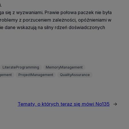
.
ga się z wyzwaniami. Prawie połowa paczek nie była
 problemy z porzuceniem zależności, opóźnieniami w
nie dane wskazują na silny rdzeń doświadczonych
LiterateProgramming
MemoryManagement
gement
ProjectManagement
QualityAssurance
Tematy, o których teraz się mówi No135
→