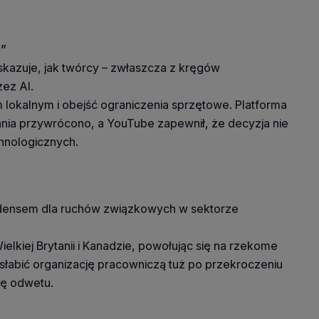
u”
skazuje, jak twórcy – zwłaszcza z kręgów
zez AI.
lokalnym i obejść ograniczenia sprzętowe. Platforma
rania przywrócono, a YouTube zapewnił, że decyzja nie
chnologicznych.
cedensem dla ruchów związkowych w sektorze
iej Brytanii i Kanadzie, powołując się na rzekome
słabić organizację pracowniczą tuż po przekroczeniu
ię odwetu.