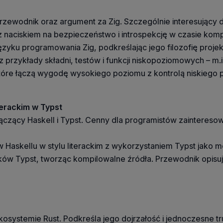
y przewodnik oraz argument za Zig. Szczególnie interesując
ciskiem na bezpieczeństwo i introspekcję w czasie kompil
yku programowania Zig, podkreślając jego filozofię projekt
raz przykłady składni, testów i funkcji niskopoziomowych – m.
które łączą wygodę wysokiego poziomu z kontrolą niskiego 
iterackim w Typst
ączący Haskell i Typst. Cenny dla programistów zainteres
w Haskellu w stylu literackim z wykorzystaniem Typst jako 
lików Typst, tworząc kompilowalne źródła. Przewodnik opisu
ekosystemie Rust. Podkreśla jego dojrzałość i jednoczesne