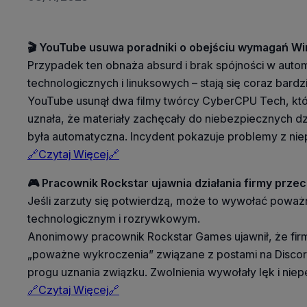
🎬 YouTube usuwa poradniki o obejściu wymagań Wi
Przypadek ten obnaża absurd i brak spójności w autom
technologicznych i linuksowych – stają się coraz bard
YouTube usunął dwa filmy twórcy CyberCPU Tech, któr
uznała, że materiały zachęcały do niebezpiecznych dz
była automatyczna. Incydent pokazuje problemy z nie
🔗Czytaj Więcej🔗
🎮 Pracownik Rockstar ujawnia działania firmy pr
Jeśli zarzuty się potwierdzą, może to wywołać poważ
technologicznym i rozrywkowym.
Anonimowy pracownik Rockstar Games ujawnił, że firm
„poważne wykroczenia” związane z postami na Discord
progu uznania związku. Zwolnienia wywołały lęk i ni
🔗Czytaj Więcej🔗