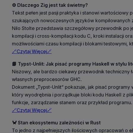
⚙️ Dlaczego Zig jest tak świetny?
Tekst pełen jest pasji praktyka i stanowi wartościow
szukających nowoczesnych języków kompilowanych z na
Nilo Stolte przedstawia szczegółowy przewodnik po jęz
kompilacji i cross-kompilacji kodu C, kroki instalacji o
możliwościami czasu kompilacji i blokami testowymi, 
🔗Czytaj Więcej🔗
📘 Typst-Unlit: Jak pisać programy Haskell w stylu l
Niszowy, ale bardzo ciekawy przewodnik techniczny ł
własnych preprocesorów GHC.
Dokument „Typst-Unlit” pokazuje, jak pisać programy 
który wyodrębnia i porządkuje bloki kodu Haskell z p
funkcje, zarządzanie stanem oraz przykład programu.
🔗Czytaj Więcej🔗
🦀 Stan ekosystemu zależności w Rust
To jedno z najpełniejszych ilościowych opracowań o 