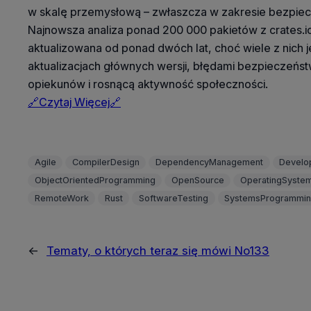
w skalę przemysłową – zwłaszcza w zakresie bezpiec
Najnowsza analiza ponad 200 000 pakietów z crates.i
aktualizowana od ponad dwóch lat, choć wiele z nich 
aktualizacjach głównych wersji, błędami bezpieczeńs
opiekunów i rosnącą aktywność społeczności.
🔗Czytaj Więcej🔗
Agile
CompilerDesign
DependencyManagement
Develo
ObjectOrientedProgramming
OpenSource
OperatingSyste
RemoteWork
Rust
SoftwareTesting
SystemsProgrammi
←
Tematy, o których teraz się mówi No133