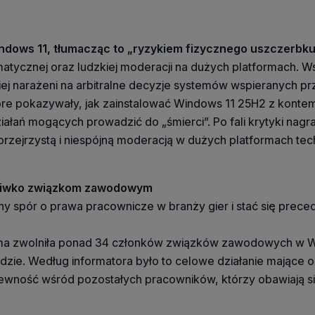
ndows 11, tłumacząc to „ryzykiem fizycznego uszczerbk
atycznej oraz ludzkiej moderacji na dużych platformach. W
ziej narażeni na arbitralne decyzje systemów wspieranych pr
e pokazywały, jak zainstalować Windows 11 25H2 z kontem 
iałań mogących prowadzić do „śmierci”. Po fali krytyki nag
przejrzystą i niespójną moderacją w dużych platformach te
zeciwko związkom zawodowym
ny spór o prawa pracownicze w branży gier i stać się pre
a zwolniła ponad 34 członków związków zawodowych w Wielk
zie. Według informatora było to celowe działanie mające o
epewność wśród pozostałych pracowników, którzy obawiają s