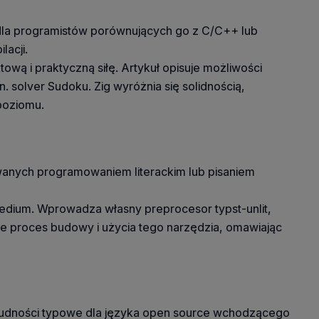
y dla programistów porównujących go z C/C++ lub
acji.
ową i praktyczną siłę. Artykuł opisuje możliwości
in. solver Sudoku. Zig wyróżnia się solidnością,
poziomu.
owanych programowaniem literackim lub pisaniem
medium. Wprowadza własny preprocesor typst-unlit,
je proces budowy i użycia tego narzędzia, omawiając
 trudności typowe dla języka open source wchodzącego