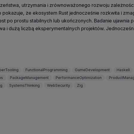
zeństwa, utrzymania i zrównoważonego rozwoju zależności
o pokazuje, że ekosystem Rust jednocześnie rozkwita i zma
jest po prostu stabilnych lub ukończonych. Badanie ujawnia
twa i dużą liczbą eksperymentalnych projektów. Jednocześ
perTooling
FunctionalProgramming
GameDevelopment
Haskell
ms
PackageManagement
PerformanceOptimization
ProductMana
ng
SystemsThinking
WebSecurity
Zig