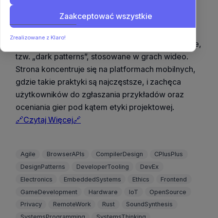
rozliczanie twórców z nadużywania mechanik
Zaakceptować wszystkie
uzależniających w modelu free-to-play.
DarkPattern.Games to nowa platforma
Zrealizowane z Klaro!
dokumentująca manipulacyjne techniki projektowe,
tzw. „dark patterns”, stosowane w grach wideo.
Strona koncentruje się na platformach mobilnych,
gdzie takie praktyki są najczęstsze, i zachęca
użytkowników do zgłaszania przykładów oraz
oceniania gier pod kątem etyki projektowej.
🔗Czytaj Więcej🔗
Agile
BrowserAPIs
CompilerDesign
CPlusPlus
DesignPatterns
DeveloperTooling
DevEx
Electronics
EmbeddedSystems
Ethics
Frontend
GameDevelopment
Hardware
IoT
OpenSource
Privacy
RemoteWork
Rust
SoundSynthesis
SystemsProgramming
SystemsThinking