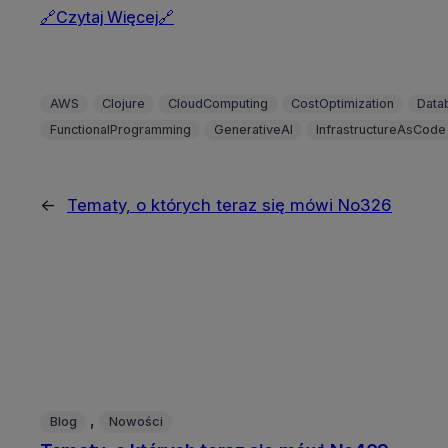
🔗Czytaj Więcej🔗
AWS
Clojure
CloudComputing
CostOptimization
Data
FunctionalProgramming
GenerativeAI
InfrastructureAsCode
←
Tematy, o których teraz się mówi No326
, 
Blog
Nowości