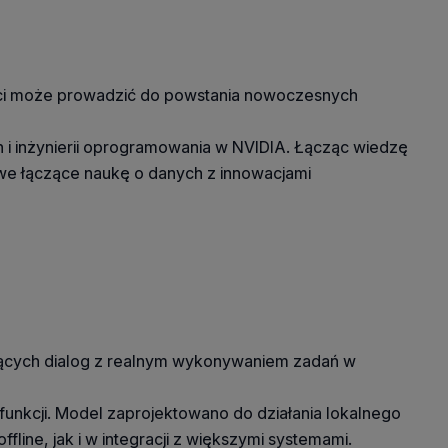
czości może prowadzić do powstania nowoczesnych
ch i inżynierii oprogramowania w NVIDIA. Łącząc wiedzę
we łączące naukę o danych z innowacjami
zących dialog z realnym wykonywaniem zadań w
kcji. Model zaprojektowano do działania lokalnego
ine, jak i w integracji z większymi systemami.