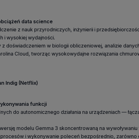
obciążeń data science
iadczenie z nauk przyrodniczych, inżynierii i przedsiębior
i wysokiej wydajności.
ty z doświadczeniem w biologii obliczeniowej, analizie dany
arolina Cloud, tworząc wysokowydajne rozwiązania chmuro
 Indig (Netflix)
ykonywania funkcji
lnych do autonomicznego działania na urządzeniach — łąc
ersję modelu Gemma 3 skoncentrowaną na wywoływaniu fun
procesów i wykonywanie poleceń bezpośrednio, zarówno offl