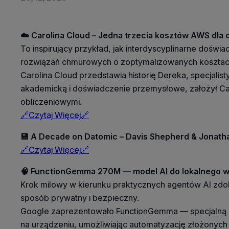
☁️ Carolina Cloud – Jedna trzecia kosztów AWS dla 
To inspirujący przykład, jak interdyscyplinarne dośw
rozwiązań chmurowych o zoptymalizowanych kosztach 
Carolina Cloud przedstawia historię Dereka, specjalis
akademicką i doświadczenie przemysłowe, założył C
obliczeniowymi.
🔗Czytaj Więcej🔗
💾 A Decade on Datomic – Davis Shepherd & Jonathan
🔗Czytaj Więcej🔗
🧠 FunctionGemma 270M — model AI do lokalnego w
Krok milowy w kierunku praktycznych agentów AI zdo
sposób prywatny i bezpieczny.
Google zaprezentowało FunctionGemma — specjalną w
na urządzeniu, umożliwiając automatyzację złożonych 