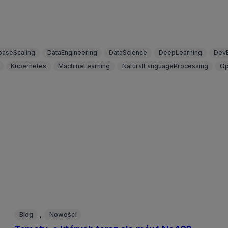
baseScaling
DataEngineering
DataScience
DeepLearning
Dev
Kubernetes
MachineLearning
NaturalLanguageProcessing
Op
, 
Blog
Nowości