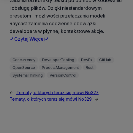
zadania od korekty tekstu po pomoc w kodowaniu
i obsługę plików. Dzięki niestandardowym
presetom i możliwości przełączania modeli
Raycast zamienia codzienne obowiązki
dewelopera w płynne, kontekstowe akcje.
🔗Czytaj Więcej🔗
Concurrency
DeveloperTooling
DevEx
GitHub
OpenSource
ProductManagement
Rust
SystemsThinking
VersionControl
←
Tematy, o których teraz się mówi No327
Tematy, o których teraz się mówi No329
→