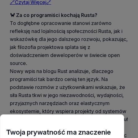
🔗Czytaj Więcej🔗
🦀 Za co programiści kochają Rusta?
To dogłębne opracowanie stanowi zarówno
refleksję nad lojalnością społeczności Rusta, jak i
wskazówkę dla jego dalszego rozwoju, pokazując,
jak filozofia projektowa splata się z
doświadczeniem deweloperów w świecie open
source.
Nowy wpis na blogu Rust analizuje, dlaczego
programiści tak bardzo cenią ten język. Na
podstawie rozmów z użytkownikami wskazuje, że
siła Rusta tkwi w jego niezawodności, wydajności,
przyjaznych narzędziach oraz elastycznym
ekosystemie, który wspiera projekty od systemów
wbudowanych po infrastrukturę chmurową. Artykuł
omawia też wyzwania, takie jak programowanie
Twoja prywatność ma znaczenie
asynchroniczne i odkrywanie bibliotek, proponując