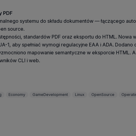
dy PDF
onalnego systemu do składu dokumentów — łączącego autom
pen source.
tępności, standardów PDF oraz eksportu do HTML. Nowa we
/UA-1, aby spełniać wymogi regulacyjne EAA i ADA. Dodan
wzmocniono mapowanie semantyczne w eksporcie HTML. Aktua
owników CLI i web.
g
Economy
GameDevelopment
Linux
OpenSource
Operat