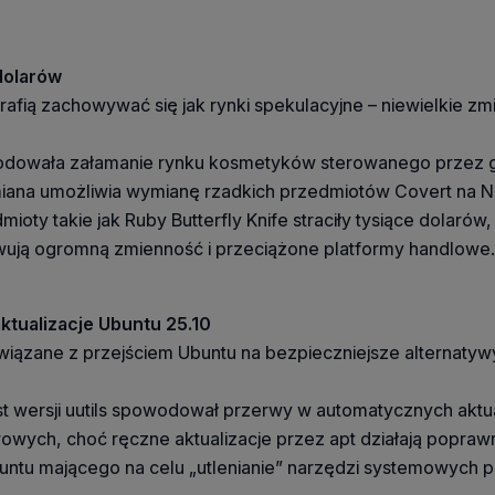
dolarów
rafią zachowywać się jak rynki spekulacyjne – niewielkie z
wodowała załamanie rynku kosmetyków sterowanego przez g
 Zmiana umożliwia wymianę rzadkich przedmiotów Covert na 
mioty takie jak Ruby Butterfly Knife straciły tysiące dola
towują ogromną zmienność i przeciążone platformy handlowe.
ktualizacje Ubuntu 25.10
i związane z przejściem Ubuntu na bezpieczniejsze alternat
st wersji uutils spowodował przerwy w automatycznych aktua
ch, choć ręczne aktualizacje przez apt działają poprawnie
buntu mającego na celu „utlenianie” narzędzi systemowych p