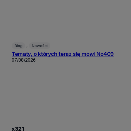
, 
Blog
Nowości
Tematy, o których teraz się mówi No409
07/08/2026
x321