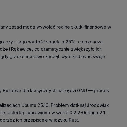
miany zasad mogą wywołać realne skutki finansowe w
raczy – jego wartość spadła o 25%, co oznacza
Noże i Rękawice, co dramatycznie zwiększyło ich
rów, gdy gracze masowo zaczęli wyprzedawać swoje
ywy Rustowe dla klasycznych narzędzi GNU — proces
lizacjach Ubuntu 25.10. Problem dotknął środowisk
. Usterkę naprawiono w wersji 0.2.2-0ubuntu2.1 i
oprzez ich przepisanie w języku Rust.