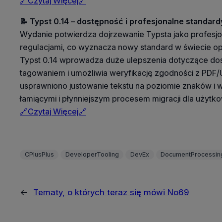
🔗Czytaj Więcej🔗
📝 Typst 0.14 – dostępność i profesjonalne standar
Wydanie potwierdza dojrzewanie Typsta jako profesj
regulacjami, co wyznacza nowy standard w świecie o
Typst 0.14 wprowadza duże ulepszenia dotyczące dos
tagowaniem i umożliwia weryfikację zgodności z PDF
usprawniono justowanie tekstu na poziomie znaków i 
łamiącymi i płynniejszym procesem migracji dla użytk
🔗Czytaj Więcej🔗
CPlusPlus
DeveloperTooling
DevEx
DocumentProcessin
←
Tematy, o których teraz się mówi No69