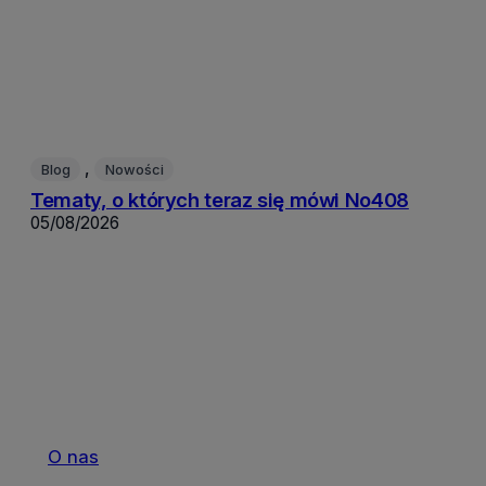
, 
Blog
Nowości
Tematy, o których teraz się mówi No408
05/08/2026
O nas