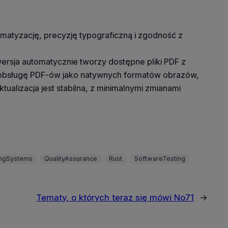
atyzację, precyzję typograficzną i zgodność z
rsja automatycznie tworzy dostępne pliki PDF z
o obsługę PDF-ów jako natywnych formatów obrazów,
lizacja jest stabilna, z minimalnymi zmianami
ingSystems
QualityAssurance
Rust
SoftwareTesting
Tematy, o których teraz się mówi No71
→