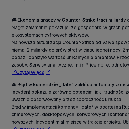
🎮 Ekonomia graczy w Counter-Strike traci miliardy 
Nagłe załamanie pokazuje, że gospodarki w grach pot
ekosystemach cyfrowych aktywów.
Najnowsza aktualizacja Counter-Strike od Valve spo
niemal 2 miliardy dolarów strat w ciągu jednej nocy.
podaż i obniżyło wartość unikalnych elementów. Przed
zasoby. Serwisy analityczne, m.in. Pricempire, odno
🔗Czytaj Więcej🔗
🐧 Błąd w komendzie „date” zakłóca automatyczne a
Incydent pokazuje zarówno potencjał, jak i trudnośc
uważnie obserwowany przez społeczność Linuksa.
Błąd w implementacji komendy „date” w opartej na Ru
chmurowych, desktopowych, serwerowych i kontenerowy
nowszych. Incydent miał miejsce w trakcie projektu U